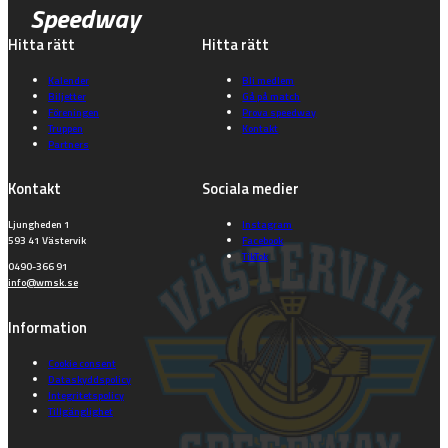
Speedway
Hitta rätt
Hitta rätt
Kalender
Bli medlem
Biljetter
Gå på match
Föreningen
Prova speedway
Truppen
Kontakt
Partners
Kontakt
Sociala medier
Ljungheden 1
Instagram
593 41 Västervik
Facebook
TikTok
0490-366 91
info@wmsk.se
Information
Cookie consent
Dataskyddspolicy
Integritetspolicy
Tillgänglighet