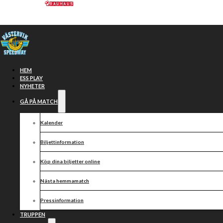
Hoppa till huvudinnehåll
Hoppa till sidfot
HEM
ESS PLAY
NYHETER
GÅ PÅ MATCH
Västervik
48-42
Kalender
Biljettinformation
Lejonen
Köp dina biljetter online
Nästa hemmamatch
Pressinformation
2024-07-17, 19:00
TRUPPEN