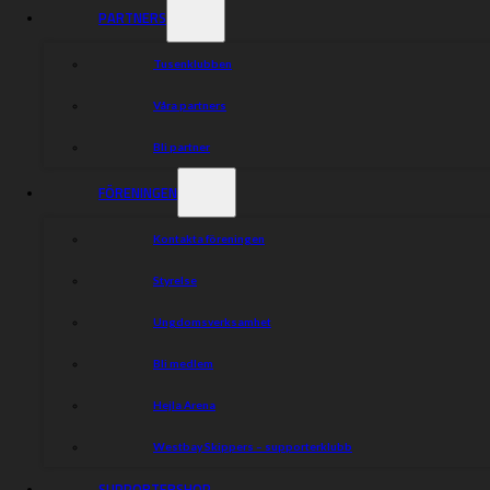
PARTNERS
Tusenklubben
Våra partners
Bli partner
FÖRENINGEN
Kontakta föreningen
Styrelse
Ungdomsverksamhet
Bli medlem
Hejla Arena
Westbay Skippers – supporterklubb
SUPPORTERSHOP