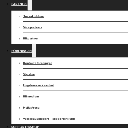
PARTNERS
Tusenklubben
Våra partners
Bli partner
FÖRENINGEN
Kontakta föreningen
Styrelse
Ungdomsverksamhet
Bli medlem
Hejla Arena
Westbay Skippers – supporterklubb
SUPPORTERSHOP