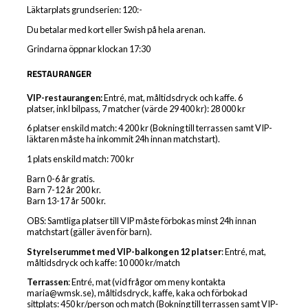
Läktarplats grundserien: 120:-
Du betalar med kort eller Swish på hela arenan.
Grindarna öppnar klockan 17:30
RESTAURANGER
VIP-restaurangen:
Entré, mat, måltidsdryck och kaffe. 6
platser, inkl bilpass, 7 matcher (värde 29 400 kr): 28 000 kr
6 platser enskild match: 4 200 kr (Bokning till terrassen samt VIP-
läktaren måste ha inkommit 24h innan matchstart).
1 plats enskild match: 700 kr
Barn 0-6 år gratis.
Barn 7-12 år 200 kr.
Barn 13-17 år 500 kr.
OBS: Samtliga platser till VIP måste förbokas minst 24h innan
matchstart (gäller även för barn).
Styrelserummet med VIP-balkongen 12 platser
: Entré, mat,
måltidsdryck och kaffe: 10 000 kr/match
Terrassen
: Entré, mat (vid frågor om meny kontakta
maria@wmsk.se), måltidsdryck, kaffe, kaka och förbokad
sittplats: 450 kr/person och match (Bokning till terrassen samt VIP-