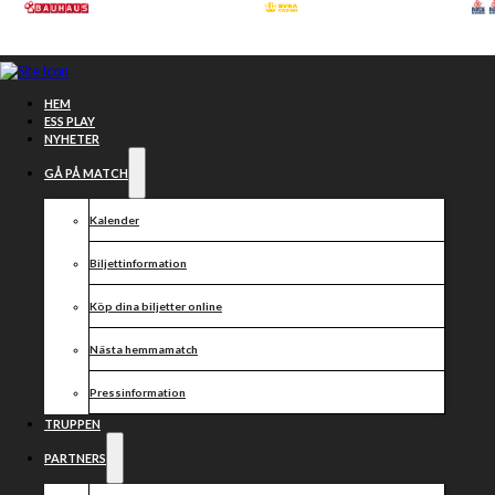
Hoppa till huvudinnehåll
Hoppa till sidfot
HEM
ESS PLAY
NYHETER
GÅ PÅ MATCH
Kalender
Biljettinformation
Biljettinformation
Köp dina biljetter online
Nästa hemmamatch
Pressinformation
TRUPPEN
PARTNERS