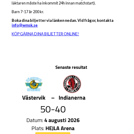
läktaren måste ha inkommit 24h innan matchstart).
Barn 7-17 år 200 kr.
Boka dina biljetter via länken nedan. Vid frågor, kontakta
info@wmsk.se
KÖP GÄRNA DINA BILJETTER ONLINE!
Senaste resultat
Västervik
–
Indianerna
50-40
Datum:
4 augusti 2026
Plats:
HEJLA Arena