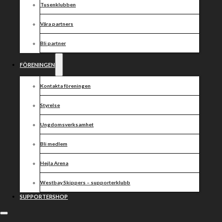
Tusenklubben
Våra partners
Bli partner
FÖRENINGEN
Kontakta föreningen
Styrelse
Ungdomsverksamhet
Bli medlem
Hejla Arena
Westbay Skippers – supporterklubb
SUPPORTERSHOP