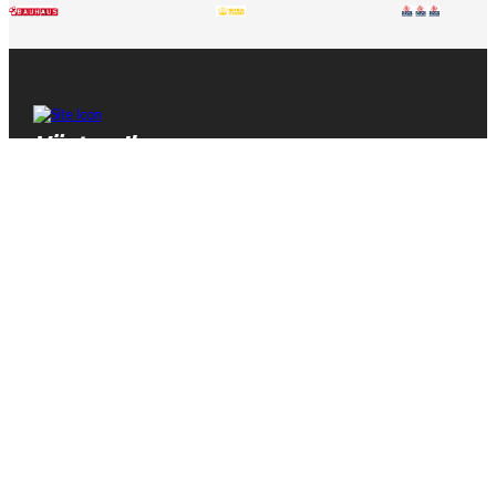
Västervik
Speedway
Hitta rätt
Hitta rätt
Kalender
Bli medlem
Biljetter
Gå på match
Föreningen
Prova speedway
Truppen
Kontakt
Partners
Kontakt
Sociala medier
Ljungheden 1
Instagram
593 41 Västervik
Facebook
TikTok
0490-366 91
info@wmsk.se