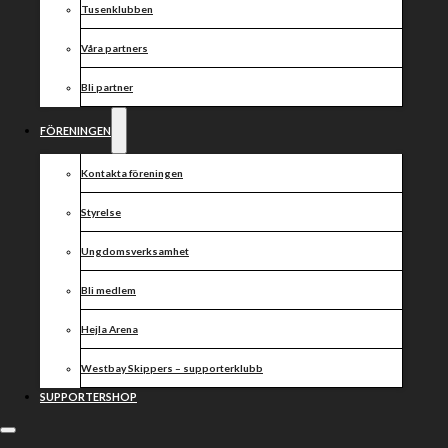
Tusenklubben
Våra partners
Bli partner
FÖRENINGEN
Kontakta föreningen
Styrelse
Ungdomsverksamhet
Bli medlem
Hejla Arena
Westbay Skippers – supporterklubb
SUPPORTERSHOP