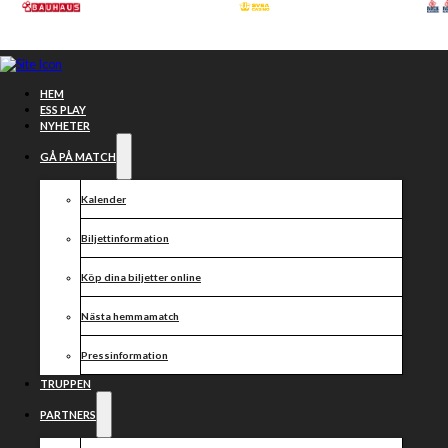
Hoppa till huvudinnehåll
Hoppa till sidfot
HEM
ESS PLAY
NYHETER
GÅ PÅ MATCH
Kalender
Ungdomsverksamhet
Biljettinformation
Köp dina biljetter online
Nästa hemmamatch
Pressinformation
TRUPPEN
PARTNERS