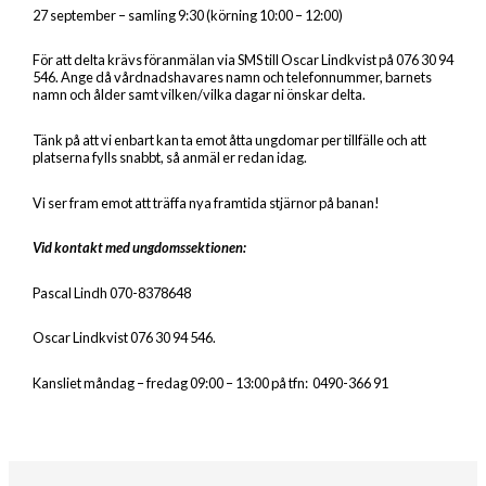
27 september – samling 9:30 (körning 10:00 – 12:00)
För att delta krävs föranmälan via SMS till Oscar Lindkvist på 076 30 94
546. Ange då vårdnadshavares namn och telefonnummer, barnets
namn och ålder samt vilken/vilka dagar ni önskar delta.
Tänk på att vi enbart kan ta emot åtta ungdomar per tillfälle och att
platserna fylls snabbt, så anmäl er redan idag.
Vi ser fram emot att träffa nya framtida stjärnor på banan!
Vid kontakt med ungdomssektionen:
Pascal Lindh 070-8378648
Oscar Lindkvist 076 30 94 546.
Kansliet måndag – fredag 09:00 – 13:00 på tfn: 0490-366 91