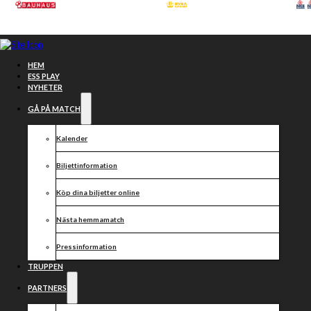
Hoppa till huvudinnehåll
Hoppa till sidfot
HEM
ESS PLAY
NYHETER
GÅ PÅ MATCH
Kalender
Biljettinformation
Köp dina biljetter online
Nästa hemmamatch
Jason Doyle
Pressinformation
lämnar
TRUPPEN
PARTNERS