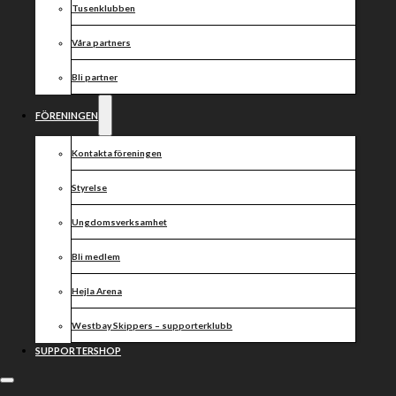
Västervik
Tusenklubben
Speedway –
Våra partners
Bli partner
Rohan
FÖRENINGEN
Tungate
Kontakta föreningen
ersätter
Styrelse
Ungdomsverksamhet
Bli medlem
Hejla Arena
Westbay Skippers – supporterklubb
Jason Doyle har önskat att bryta sitt kontrakt med
SUPPORTERSHOP
Västervik Speedway till följd av de polska reglerna, som
endast tillåter förare att tävla i två ligor utanför Polen.
Doyle har under en längre tid haft en ambition att