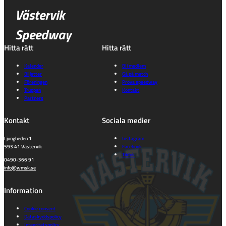
Västervik
Speedway
Hitta rätt
Hitta rätt
Kalender
Bli medlem
Biljetter
Gå på match
Föreningen
Prova speedway
Truppen
Kontakt
Partners
Kontakt
Sociala medier
Ljungheden 1
Instagram
593 41 Västervik
Facebook
TikTok
0490-366 91
info@wmsk.se
Information
Cookie consent
Dataskyddspolicy
Integritetspolicy