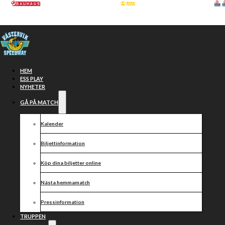
Hoppa till huvudinnehåll
Hoppa till sidfot
HEM
ESS PLAY
NYHETER
GÅ PÅ MATCH
Kalender
Biljettinformation
Köp dina biljetter online
Seger borta
Nästa hemmamatch
mot
Pressinformation
TRUPPEN