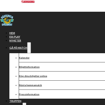
Hoppa till huvudinnehåll
Hoppa till sidfot
HEM
ESS PLAY
NYHETER
GÅ PÅ MATCH
Kalender
Biljettinformation
Köp dina biljetter online
Startsjuan till
Nästa hemmamatch
onsdagens
Pressinformation
TRUPPEN