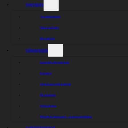
PARTNERS
Tusenklubben
Våra partners
Bli partner
FÖRENINGEN
Kontakta föreningen
Styrelse
Ungdomsverksamhet
Bli medlem
Hejla Arena
Westbay Skippers – supporterklubb
SUPPORTERSHOP