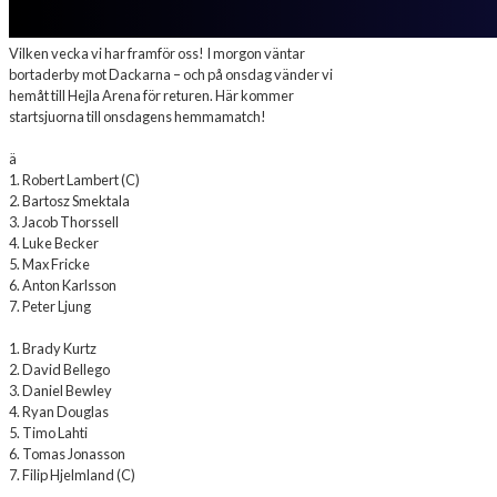
Vilken vecka vi har framför oss! I morgon väntar
bortaderby mot Dackarna – och på onsdag vänder vi
hemåt till Hejla Arena för returen. Här kommer
startsjuorna till onsdagens hemmamatch!
ä
1. Robert Lambert (C)
2. Bartosz Smektala
3. Jacob Thorssell
4. Luke Becker
5. Max Fricke
6. Anton Karlsson
7. Peter Ljung
1. Brady Kurtz
2. David Bellego
3. Daniel Bewley
4. Ryan Douglas
5. Timo Lahti
6. Tomas Jonasson
7. Filip Hjelmland (C)