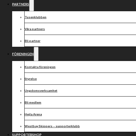
hemmaderby
PARTNERS
mot Dackarna
Tusenklubben
Våra partners
Bli partner
FÖRENINGEN
Kontakta föreningen
Styrelse
Ungdomsverksamhet
Bli medlem
Hejla Arena
Westbay Skippers – supporterklubb
SUPPORTERSHOP