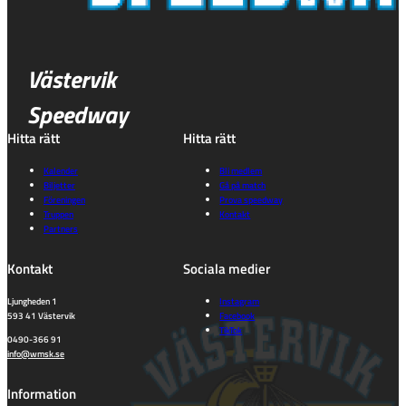
Västervik
Speedway
Hitta rätt
Hitta rätt
Kalender
Bli medlem
Biljetter
Gå på match
Föreningen
Prova speedway
Truppen
Kontakt
Partners
Kontakt
Sociala medier
Ljungheden 1
Instagram
593 41 Västervik
Facebook
TikTok
0490-366 91
info@wmsk.se
Information