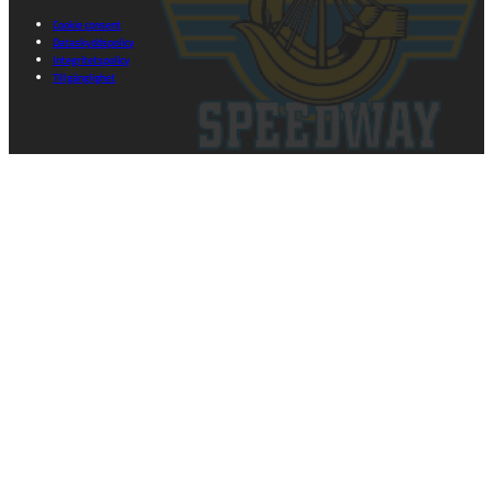
Cookie consent
Dataskyddspolicy
Integritetspolicy
Tillgänglighet