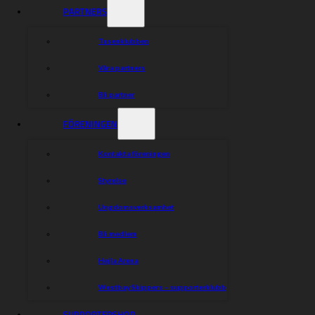
PARTNERS
Tusenklubben
Våra partners
Bli partner
FÖRENINGEN
Kontakta föreningen
Styrelse
Ungdomsverksamhet
Bli medlem
Hejla Arena
Westbay Skippers – supporterklubb
SUPPORTERSHOP