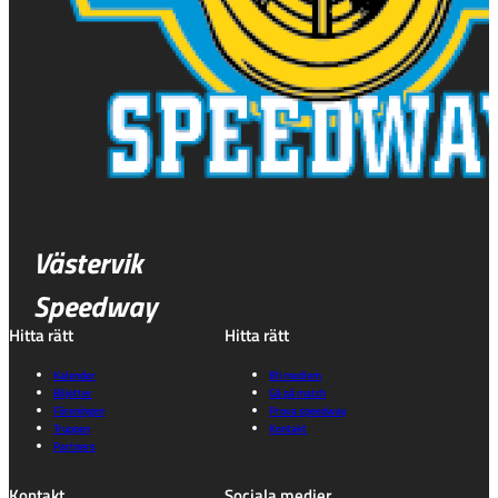
Västervik
Speedway
Hitta rätt
Hitta rätt
Kalender
Bli medlem
Biljetter
Gå på match
Föreningen
Prova speedway
Truppen
Kontakt
Partners
Kontakt
Sociala medier