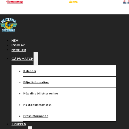
Hoppa till huvudinnehåll
Hoppa till sidfot
HEM
ESS PLAY
NYHETER
GÅ PÅ MATCH
Kalender
Biljettinformation
Köp dina biljetter online
Vi inleder
Nästa hemmamatch
veckan med
Pressinformation
TRUPPEN