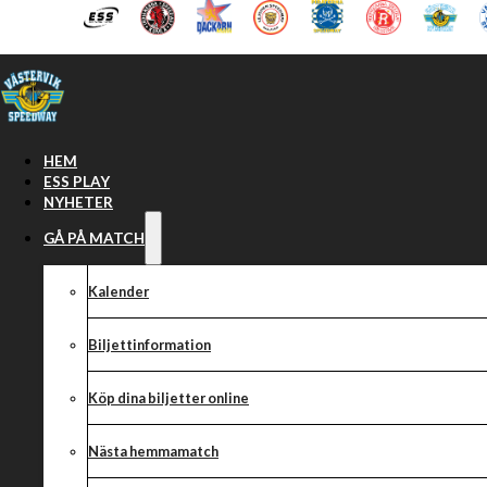
Hoppa till huvudinnehåll
Hoppa till sidfot
HEM
ESS PLAY
NYHETER
GÅ PÅ MATCH
Kalender
Biljettinformation
Köp dina biljetter online
FIM SGP 3 HEJ
Nästa hemmamatch