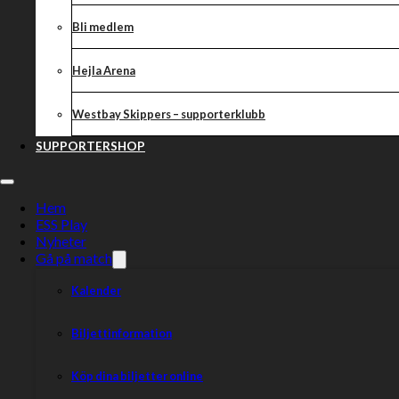
Dela nyheten:
Bli medlem
Hejla Arena
Westbay Skippers – supporterklubb
SUPPORTERSHOP
Hem
ESS Play
Nyheter
Gå på match
Kalender
Biljettinformation
Köp dina biljetter online