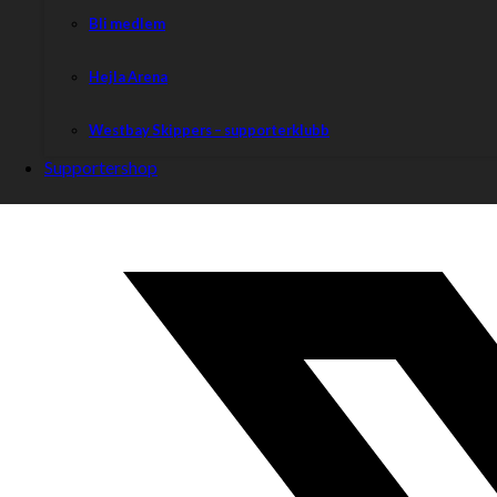
Bli medlem
Hejla Arena
Westbay Skippers – supporterklubb
Supportershop