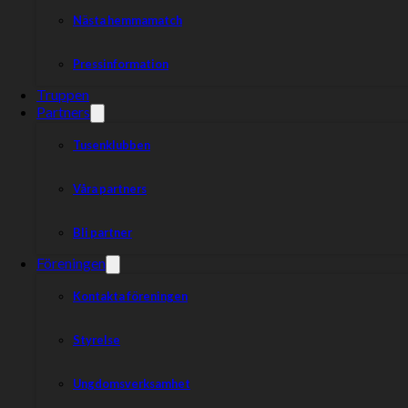
Nästa hemmamatch
Pressinformation
Truppen
Partners
Tusenklubben
Våra partners
Bli partner
Föreningen
Kontakta föreningen
Styrelse
Ungdomsverksamhet