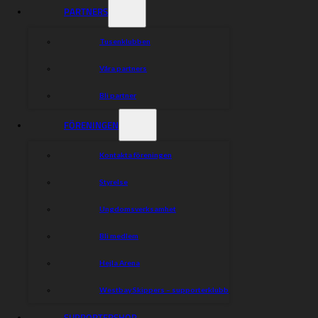
Läs mer och anmäl dig här:
PARTNERS
Till bussresan
Tusenklubben
Dela nyheten:
Våra partners
Bli partner
FÖRENINGEN
Kontakta föreningen
Styrelse
Ungdomsverksamhet
Bli medlem
Hejla Arena
Westbay Skippers – supporterklubb
SUPPORTERSHOP