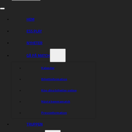
Oskar Fajfer (TC)
Vaclav Milik
Piotr Pawlicki
Ludvig Selvin
HEM
Jonathan Ejnermark
ESS PLAY
TL: Daniel Davidsson
NYHETER
{!A}
VÄSTERVIK
GÅ PÅ MATCH
Tai Woffinden (TC)
Gleb Chugunov
Kalender
Bartosz Smektala
Mads Hansen
Biljettinformation
Fredrik Lindgren
Anton Karlsson
Köp dina biljetter online
Jacob Thorssell
Nästa hemmamatch
TL: Morgan Andersson, Christian Carlsson
Pressinformation
LYCKA TILL!
Du kan fortfarande anmäla dig till supporterbussen!
TRUPPEN