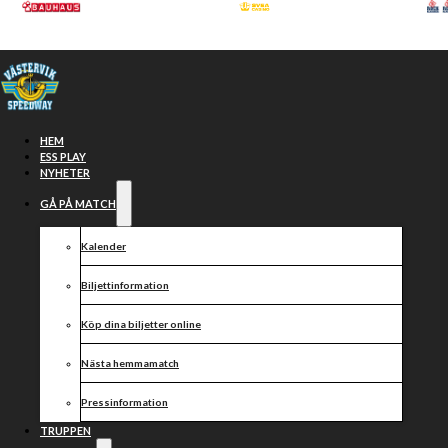
Hoppa till huvudinnehåll
Hoppa till sidfot
HEM
ESS PLAY
NYHETER
GÅ PÅ MATCH
Kalender
Biljettinformation
Köp dina biljetter online
PIRATERNA
Nästa hemmamatch
vs
Pressinformation
TRUPPEN