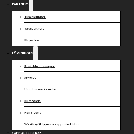
VÄSTERVIK
PARTNERS
TISDAG 13
Tusenklubben
JUNI KL.
Våra partners
Bli partner
19:00
FÖRENINGEN
MOTALA
Kontakta föreningen
Styrelse
Ungdomsverksamhet
Västervik åker på tisdag till Motala där Piraterna
tar emot för match i Bauhausligan 2023
Bli medlem
Preliminära laguppställningar:
Hejla Arena
PIRATERNA
Przemyslaw Pawlicki
Westbay Skippers – supporterklubb
Paweil Przedpelski
SUPPORTERSHOP