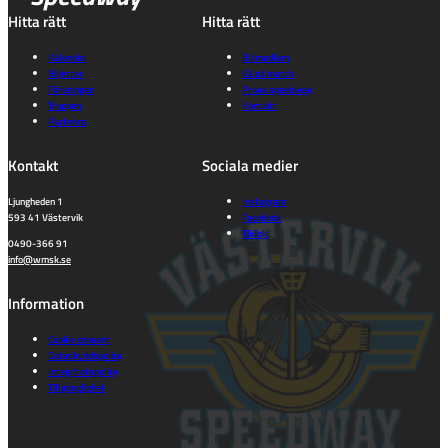
Hitta rätt
Hitta rätt
Kalender
Bli medlem
Biljetter
Gå på match
Föreningen
Prova speedway
Truppen
Kontakt
Partners
Kontakt
Sociala medier
Ljungheden 1
Instagram
593 41 Västervik
Facebook
TikTok
0490-366 91
info@wmsk.se
Information
Cookie consent
Dataskyddspolicy
Integritetspolicy
Tillgänglighet