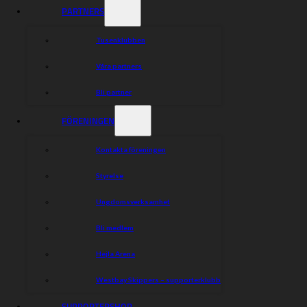
PARTNERS
Tusenklubben
Våra partners
Bli partner
FÖRENINGEN
Kontakta föreningen
Styrelse
Ungdomsverksamhet
Bli medlem
Hejla Arena
Westbay Skippers – supporterklubb
SUPPORTERSHOP