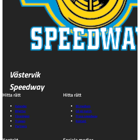
Västervik
Speedway
Hitta rätt
Hitta rätt
Kalender
Bli medlem
Biljetter
Gå på match
Föreningen
Prova speedway
Truppen
Kontakt
Partners
Kontakt
Sociala medier