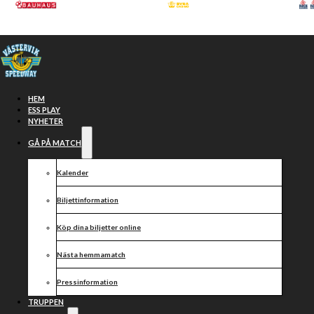
Hoppa till huvudinnehåll
Hoppa till sidfot
HEM
ESS PLAY
NYHETER
GÅ PÅ MATCH
Kalender
Biljettinformation
Köp dina biljetter online
VÄSTERVIK
Nästa hemmamatch
vs
Pressinformation
TRUPPEN