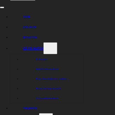
Anton Karlsson
Gleb Chugunov
TL: Morgan Andersson, Christian Carlsson
HEM
{!A}
ESS PLAY
ROSPIGGARNA
NYHETER
Victor Palovaara
Kim Nilsson (TC)
GÅ PÅ MATCH
Antonio Lindbäck
Wiktor Przyjemski
Kalender
Timo Lahti
Johannes Stark
Biljettinformation
Eddie Bock
TL: Piotr Zyto, Peter Jansson, Emil Lindqvist
Köp dina biljetter online
Nästa hemmamatch
Dela nyheten:
Pressinformation
TRUPPEN