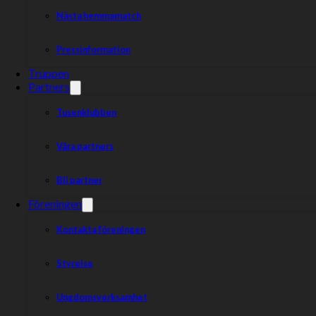
Nästa hemmamatch
Pressinformation
Truppen
Partners
Tusenklubben
Våra partners
Bli partner
Föreningen
Kontakta föreningen
Styrelse
Ungdomsverksamhet