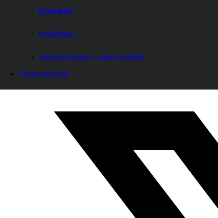
Bli medlem
Hejla Arena
Westbay Skippers – supporterklubb
Supportershop