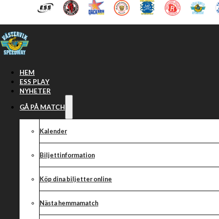
Hoppa till huvudinnehåll
Hoppa till sidfot
HEM
ESS PLAY
NYHETER
GÅ PÅ MATCH
Kalender
Biljettinformation
Köp dina biljetter online
HEMMAMATCHE
Nästa hemmamatch