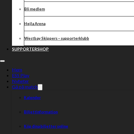
Bli medlem
Hejla Arena
Westbay Skippers – supporterklubb
SUPPORTERSHOP
Hem
ESS Play
Nyheter
Gå på match
Kalender
Biljettinformation
Köp dina biljetter online