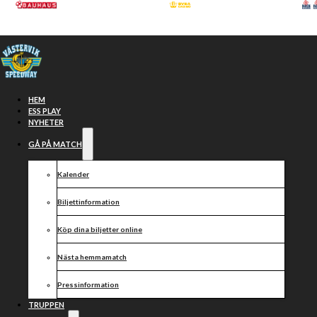
Hoppa till huvudinnehåll
Hoppa till sidfot
HEM
ESS PLAY
NYHETER
GÅ PÅ MATCH
Kalender
Biljettinformation
Köp dina biljetter online
PRESSRELEASE
Nästa hemmamatch
Pressinformation
TRUPPEN
JACK HOLDER ÅTERVÄNDER TILL VÄSTERVIK