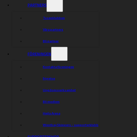
David Bellego 1,368
PARTNERS
Jacob Thorssell 1,174
Anton Karlsson 0,500
Tusenklubben
Våra partners
Dela nyheten:
Bli partner
FÖRENINGEN
Kontakta föreningen
Styrelse
Ungdomsverksamhet
Bli medlem
Hejla Arena
Westbay Skippers – supporterklubb
SUPPORTERSHOP