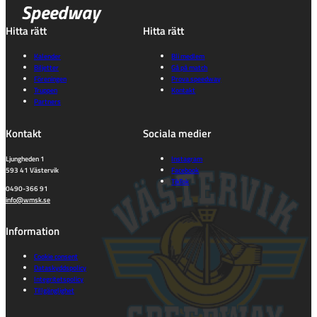
Speedway
Hitta rätt
Hitta rätt
Kalender
Bli medlem
Biljetter
Gå på match
Föreningen
Prova speedway
Truppen
Kontakt
Partners
Kontakt
Sociala medier
Ljungheden 1
Instagram
593 41 Västervik
Facebook
TikTok
0490-366 91
info@wmsk.se
Information
Cookie consent
Dataskyddspolicy
Integritetspolicy
Tillgänglighet