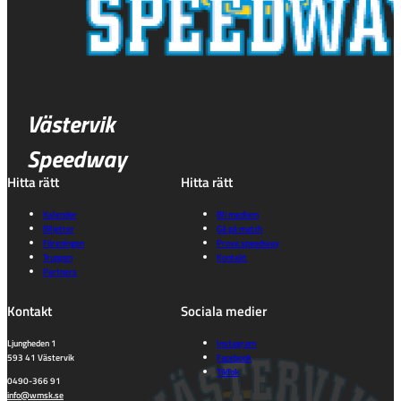
Västervik
Speedway
Hitta rätt
Hitta rätt
Kalender
Bli medlem
Biljetter
Gå på match
Föreningen
Prova speedway
Truppen
Kontakt
Partners
Kontakt
Sociala medier
Ljungheden 1
Instagram
593 41 Västervik
Facebook
TikTok
0490-366 91
info@wmsk.se