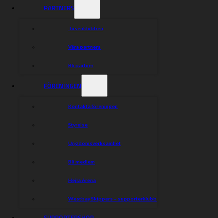
Holmstrand.
PARTNERS
Även övriga ligor kommer att kunna lägga inställda
matcher på torsdagar men om en match i Ekstraliga
Tusenklubben
ligger där så kommer den ha förtur för de förare som
berörs.
Våra partners
”Överenskommelsen innebär fler tillgängliga förare och
Bli partner
större konkurrens om platserna för utländska förare och
därmed en större möjlighet att förhandla rimliga avtal
FÖRENINGEN
vilket är viktigt för våra svenska klubbar”, avslutar
Holmstrand.
Kontakta föreningen
Styrelse
Dela nyheten:
Ungdomsverksamhet
Bli medlem
Hejla Arena
Westbay Skippers – supporterklubb
SUPPORTERSHOP