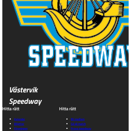
Västervik
Speedway
Hitta rätt
Hitta rätt
Kalender
Bli medlem
Biljetter
Gå på match
Föreningen
Prova speedway