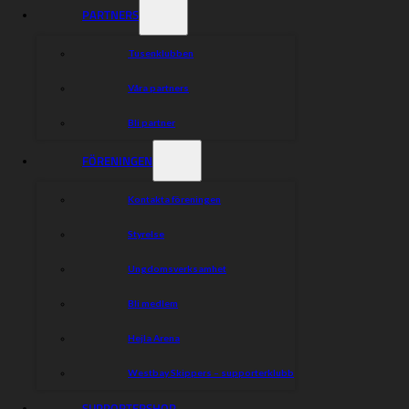
PARTNERS
Tusenklubben
Våra partners
Bli partner
FÖRENINGEN
Kontakta föreningen
Styrelse
Ungdomsverksamhet
Bli medlem
Hejla Arena
Westbay Skippers – supporterklubb
SUPPORTERSHOP