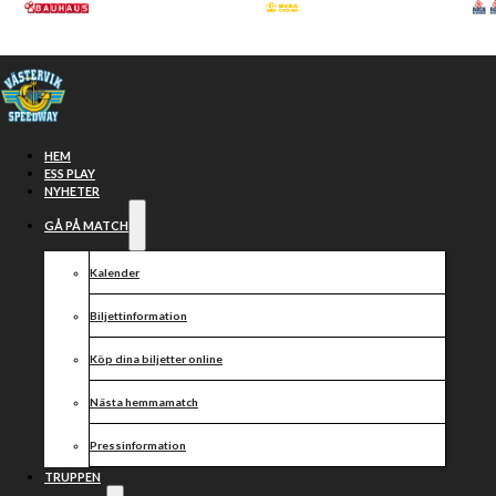
Hoppa till huvudinnehåll
Hoppa till sidfot
HEM
ESS PLAY
NYHETER
GÅ PÅ MATCH
Kalender
Biljettinformation
Köp dina biljetter online
FREDAG 14
Nästa hemmamatch
OKTOBER KL.
Pressinformation
TRUPPEN