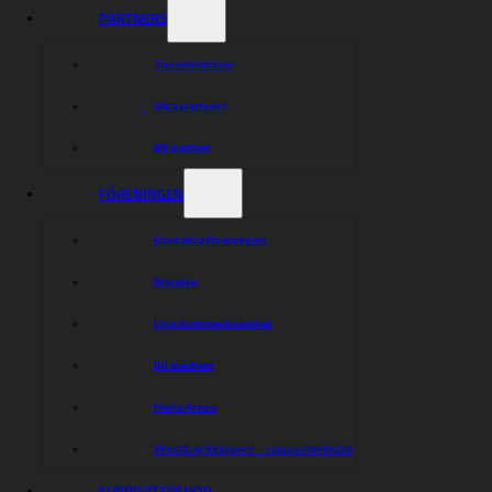
PARTNERS
Dela nyheten:
Tusenklubben
Våra partners
Bli partner
FÖRENINGEN
Kontakta föreningen
Styrelse
Ungdomsverksamhet
Bli medlem
Hejla Arena
Westbay Skippers – supporterklubb
SUPPORTERSHOP