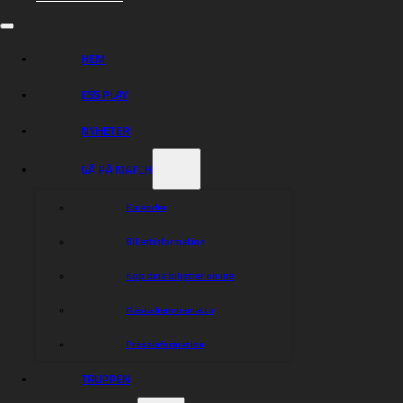
Anton Karlsson
Peter Ljung
TL: Morgan Andersson, Christian Carlsson
HEM
{!A}
ESS PLAY
ROSPIGGARNA
NYHETER
Szymon Wozniak
Andzejs Lebedevs
GÅ PÅ MATCH
Victor Palovaara
Kim NIlsson (TC)
Kalender
Timo Lahti
Tomasz Gapinski
Biljettinformation
Daniel Henderson
TL: Peter Jansson, Emil Lindqvist
Köp dina biljetter online
Ta med dig/er familj, vänner, släkt, grannar, alla du
Nästa hemmamatch
känner till Hejla Arena tisdag 6 september och heja fram
laget till seger.
Pressinformation
VÄLKOMNA ATT VARA EN DEL AV SPEEDWAYFESTEN
TRUPPEN
PÅ HEJLA ARENA!