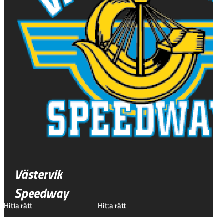
Västervik
Speedway
Hitta rätt
Hitta rätt