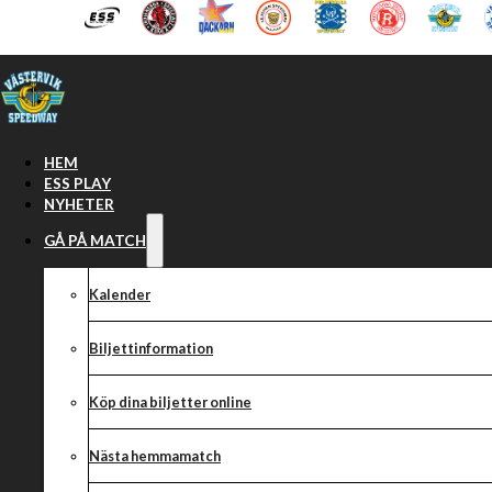
Hoppa till huvudinnehåll
Hoppa till sidfot
HEM
ESS PLAY
NYHETER
GÅ PÅ MATCH
Kalender
Biljettinformation
Köp dina biljetter online
Resultat från S
Nästa hemmamatch