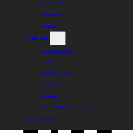
Tusenklubben
Våra partners
Bli partner
FÖRENINGEN
Kontakta föreningen
Styrelse
Ungdomsverksamhet
Bli medlem
Hejla Arena
Westbay Skippers – supporterklubb
SUPPORTERSHOP