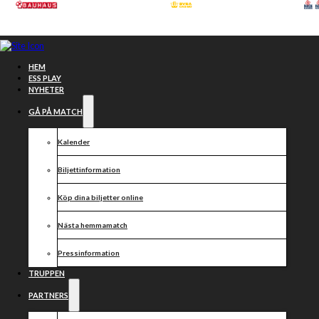
Hoppa till huvudinnehåll
Hoppa till sidfot
HEM
ESS PLAY
NYHETER
GÅ PÅ MATCH
Kalender
Biljettinformation
Köp dina biljetter online
Nästa hemmamatch
Västervik
Pressinformation
Ungdom på
TRUPPEN
PARTNERS