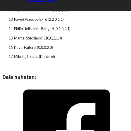
Oliver Berntzon 6 (1,R,3,R,2)
Szymon Szlauderbach 6 (1,3,1,0,1)
Paweł Przedpełski 6 (2,2,0,1,1)
Philip Hellström-Bängs 4 (0,1,0,2,1)
Marcel Studziński 3 (0,0,2,1,0)
Kevin Fajfer 2 (0,0,0,2,0)
Mikołaj Czapla (Körde ej)
Dela nyheten: