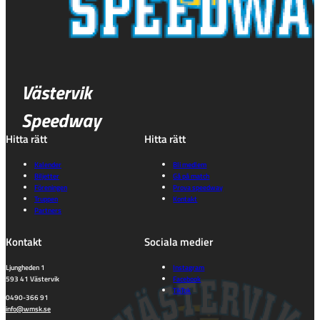
Västervik
Speedway
Hitta rätt
Hitta rätt
Kalender
Bli medlem
Biljetter
Gå på match
Föreningen
Prova speedway
Truppen
Kontakt
Partners
Kontakt
Sociala medier
Ljungheden 1
Instagram
593 41 Västervik
Facebook
TikTok
0490-366 91
info@wmsk.se