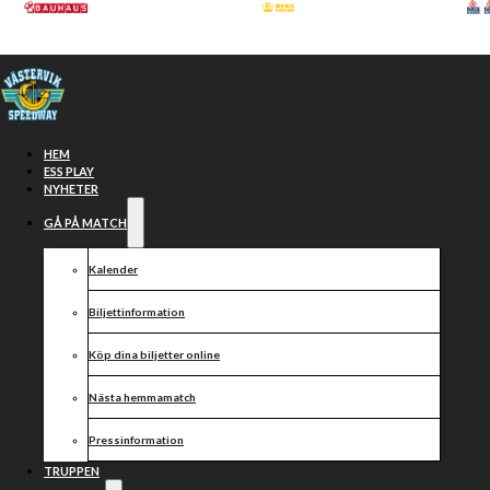
Hoppa till huvudinnehåll
Hoppa till sidfot
HEM
ESS PLAY
NYHETER
GÅ PÅ MATCH
Kalender
Biljettinformation
Köp dina biljetter online
Nya
Nästa hemmamatch
medlemmar i
Pressinformation
TRUPPEN