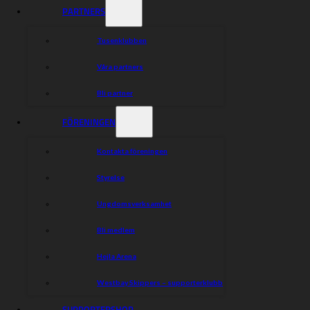
PARTNERS
Tusenklubben
Våra partners
Bli partner
FÖRENINGEN
Kontakta föreningen
Styrelse
Ungdomsverksamhet
Bli medlem
Hejla Arena
Westbay Skippers – supporterklubb
SUPPORTERSHOP