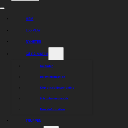
även se hur DU går till väga för att bli medlem!
Till Tusenklubben 2022
HEM
Välkommen till Tusenklubben 2022!
ESS PLAY
Dela nyheten:
NYHETER
GÅ PÅ MATCH
Kalender
Biljettinformation
Köp dina biljetter online
Nästa hemmamatch
Pressinformation
TRUPPEN