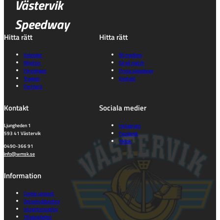
Västervik
Speedway
Hitta rätt
Hitta rätt
Kalender
Bli medlem
Biljetter
Gå på match
Föreningen
Prova speedway
Truppen
Kontakt
Partners
Kontakt
Sociala medier
Ljungheden 1
Instagram
593 41 Västervik
Facebook
TikTok
0490-366 91
info@wmsk.se
Information
Cookie consent
Dataskyddspolicy
Integritetspolicy
Tillgänglighet