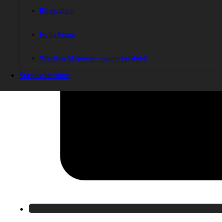
Bli medlem
Hejla Arena
Westbay Skippers – supporterklubb
Supportershop