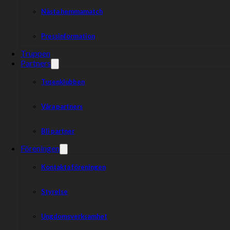
Nästa hemmamatch
Pressinformation
Truppen
Partners
Tusenklubben
Våra partners
Bli partner
Föreningen
Kontakta föreningen
Styrelse
Ungdomsverksamhet