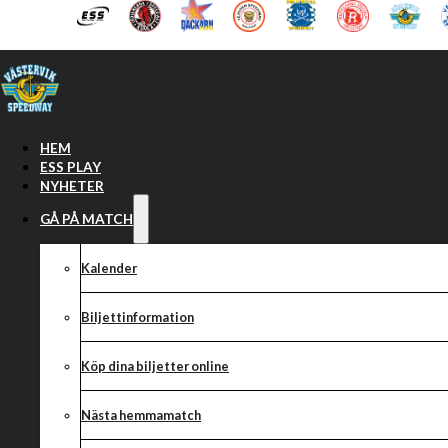
Hoppa till huvudinnehåll
Hoppa till sidfot
HEM
ESS PLAY
NYHETER
GÅ PÅ MATCH
Kalender
Biljettinformation
Köp dina biljetter online
TACK FÖR SÄSO
Nästa hemmamatch