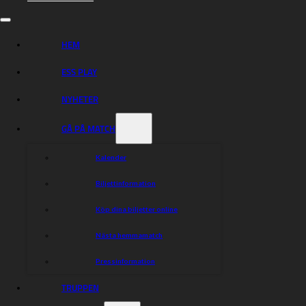
Mer information om projektet kan du läsa här:
Till sidan Projekt Integration – Rivstart
HEM
Fler bilder från projektet hittar du här:
Bilder Projekt Integration – Rivstart
ESS PLAY
NYHETER
Dela nyheten:
GÅ PÅ MATCH
Kalender
Biljettinformation
Köp dina biljetter online
Nästa hemmamatch
Pressinformation
TRUPPEN