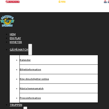
Hoppa till huvudinnehåll
Hoppa till sidfot
HEM
ESS PLAY
NYHETER
GÅ PÅ MATCH
Kalender
Biljettinformation
Köp dina biljetter online
Omstart för
Nästa hemmamatch
projekt
Pressinformation
TRUPPEN