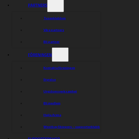
PARTNERS
Tusenklubben
Våra partners
Bli partner
FÖRENINGEN
Kontakta föreningen
Styrelse
Ungdomsverksamhet
Bli medlem
Hejla Arena
Westbay Skippers – supporterklubb
SUPPORTERSHOP