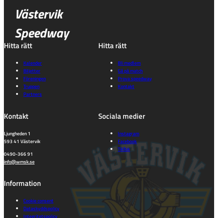
Västervik
Speedway
Hitta rätt
Hitta rätt
Kalender
Bli medlem
Biljetter
Gå på match
Föreningen
Prova speedway
Truppen
Kontakt
Partners
Kontakt
Sociala medier
Ljungheden 1
Instagram
593 41 Västervik
Facebook
TikTok
0490-366 91
info@wmsk.se
Information
Cookie consent
Dataskyddspolicy
Integritetspolicy