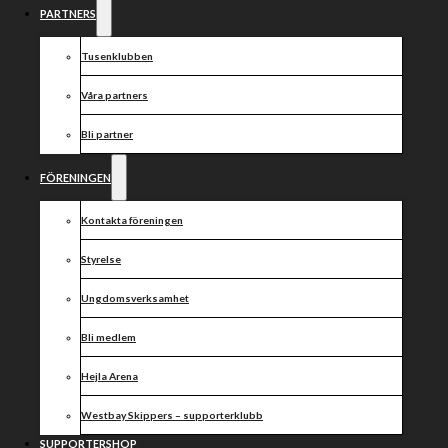
Integration –
PARTNERS
Rivstart!
Tusenklubben
Våra partners
Bli partner
Välkomna Lördag 25 september kl. 11:00 Hejla
Arena.
FÖRENINGEN
Lördag 25 september kl. 11:00 ses vi på Hejla Arena för
omstart av projekt Integration – Rivstart. Projektet sker i
Kontakta föreningen
samarbete med Allmäna Arvsfonden.
Styrelse
Vi välkomnar barn och ungdomar med både utländsk
och svensk bakgrund att tillsammans delta i
Ungdomsverksamhet
gemensamma aktiviteter inom motorsport.
Vi informerar om projektet och bjuder på lättare
Bli medlem
förtäring.
Hejla Arena
Välkomna till Hejla Arena på lördag 25 september kl.
11:00!
Westbay Skippers – supporterklubb
{!A}
SUPPORTERSHOP