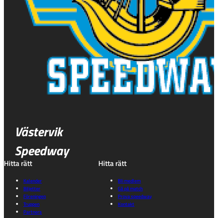
Västervik
Speedway
Hitta rätt
Hitta rätt
Kalender
Bli medlem
Biljetter
Gå på match
Föreningen
Prova speedway
Truppen
Kontakt
Partners