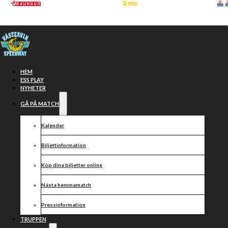
Hoppa till huvudinnehåll
Hoppa till sidfot
HEM
ESS PLAY
NYHETER
GÅ PÅ MATCH
Kalender
Biljettinformation
Köp dina biljetter online
PIRATERNA
Nästa hemmamatch
vs
Pressinformation
TRUPPEN