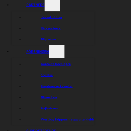
PARTNERS
Tusenklubben
Våra partners
Bli partner
FÖRENINGEN
Kontakta föreningen
Styrelse
Ungdomsverksamhet
Bli medlem
Hejla Arena
Westbay Skippers – supporterklubb
SUPPORTERSHOP