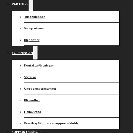
VÄSTERVIK
PARTNERS
TISDAG 6 JULI
Tusenklubben
KL. 19:00
Våra partners
Bli partner
MOTALA
FÖRENINGEN
Kontakta föreningen
Tisdag 6 juli åker Västervik till Motala och RMV
Styrelse
Skog Arena för match mot Piraterna.
Ungdomsverksamhet
Preliminära laguppställningar till tisdagens drabbning:
PIRATERNA
1. Adam Ellis
Bli medlem
2. Jakub Jamrog
3. Tomas Jonasson (K)
Hejla Arena
4. Peter Kildemand
5. Oskar Fajfer
Westbay Skippers – supporterklubb
6. Rasmus Broberg
SUPPORTERSHOP