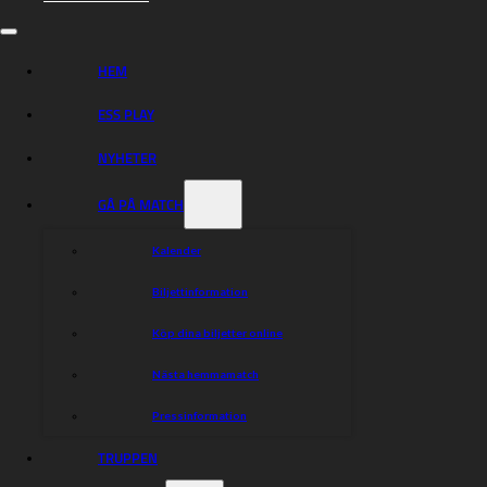
Lagledare: Daniel Davidsson
VÄSTERVIK
HEM
1. Bartosz Smektala
2. Jaimon Lidsey
ESS PLAY
3. Alex Johansson
4. Artem Laguta (K)
NYHETER
5. Pawel Przedpelski
6. Anton Karlsson
7. Noel Wahlqvist
GÅ PÅ MATCH
Lagledare: Morgan Andersson, Christian Carlsson
Kalender
{!A}
Biljettinformation
Du ser matchen på Cmore med start 18:50:
Länk till
Cmore
Köp dina biljetter online
Bor du utomlands kan du se matchen via Fanseat:
Länk
till Fanseat
Nästa hemmamatch
Pressinformation
Dela nyheten:
TRUPPEN