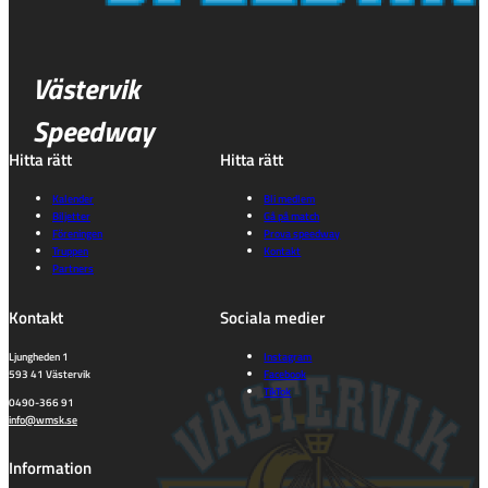
Västervik
Speedway
Hitta rätt
Hitta rätt
Kalender
Bli medlem
Biljetter
Gå på match
Föreningen
Prova speedway
Truppen
Kontakt
Partners
Kontakt
Sociala medier
Ljungheden 1
Instagram
593 41 Västervik
Facebook
TikTok
0490-366 91
info@wmsk.se
Information