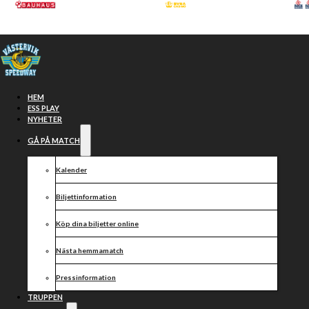
Hoppa till huvudinnehåll
Hoppa till sidfot
HEM
ESS PLAY
NYHETER
GÅ PÅ MATCH
Kalender
Biljettinformation
Köp dina biljetter online
SM-KVAL
Nästa hemmamatch
SPEEDWAY
Pressinformation
TRUPPEN