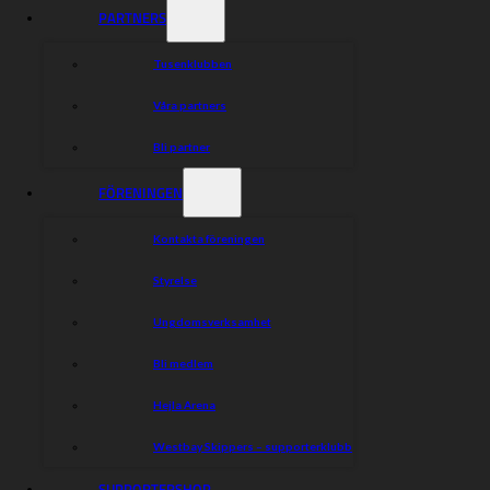
PARTNERS
Tusenklubben
Våra partners
Bli partner
FÖRENINGEN
Kontakta föreningen
Styrelse
Ungdomsverksamhet
Bli medlem
Hejla Arena
Westbay Skippers – supporterklubb
SUPPORTERSHOP