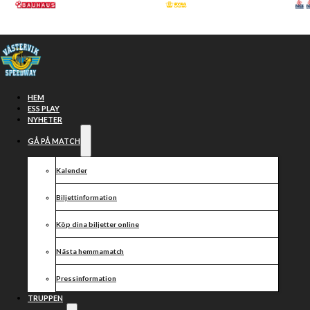
Hoppa till huvudinnehåll
Hoppa till sidfot
HEM
ESS PLAY
NYHETER
GÅ PÅ MATCH
Kalender
Biljettinformation
Köp dina biljetter online
ALLSVENSKAN
Nästa hemmamatch
Smålänningarna
Pressinformation
TRUPPEN