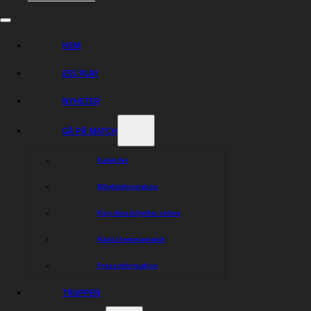
Kansliet: Tfn: 0490-36691 kl. 10:00-13:00
(Swishbetalning)
HEM
Mail: info@wmsk.se (Swishbetalning)
ESS PLAY
Biljetter hämtas eller skickas enligt överenskommelse.
Swishnummer: 123 400 27 96
NYHETER
Biljettpris: 120:- per person.
GÅ PÅ MATCH
Frikort från Svemo eller Serieföreningen samt
chefsfunktionärer som har frikort i licensen kommer
Kalender
INTE att kunna använda dessa under säsongen 2021
under tiden vi har de nya publikrestriktionerna.
Biljettinformation
Köp dina biljetter online
Dela nyheten:
Nästa hemmamatch
Pressinformation
TRUPPEN