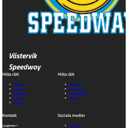
Västervik
Speedway
Hitta rätt
Hitta rätt
Kalender
Bli medlem
Biljetter
Gå på match
Föreningen
Prova speedway
Truppen
Kontakt
Partners
Kontakt
Sociala medier
Ljungheden 1
Instagram