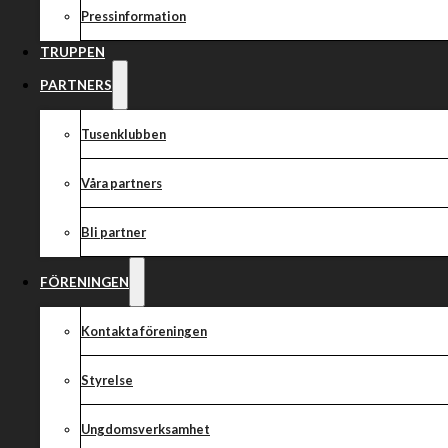
BAUHAUSLIGAN
Pressinformation
TRUPPEN
PARTNERS
Tusenklubben
Tisdag 1 juni är det äntligen dags för premiär och Västervik å
Skrotfrag Arena där Dackarna tar emot för första matchen
Våra partners
Laguppställningar:
VÄSTERVIK
Bli partner
1. Artem Laguta
2. Noel Wahlqvist
FÖRENINGEN
3. Vadim Tarasenko
4. Jaimon Lidsey
Kontakta föreningen
5. Pawel Przedpelski
6. Anton Karlsson
Styrelse
7. Alex Johansson
Lagledare: Morgan Andersson/Christian Carlsson
Ungdomsverksamhet