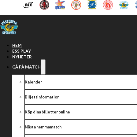
Hoppa till huvudinnehåll
Hoppa till sidfot
HEM
ESS PLAY
NYHETER
GÅ PÅ MATCH
Kalender
Biljettinformation
Köp dina biljetter online
SERIEPREMIÄR 
Nästa hemmamatch