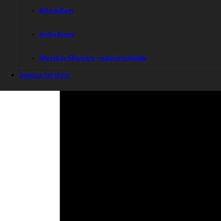
Bli medlem
Hejla Arena
Westbay Skippers – supporterklubb
Supportershop