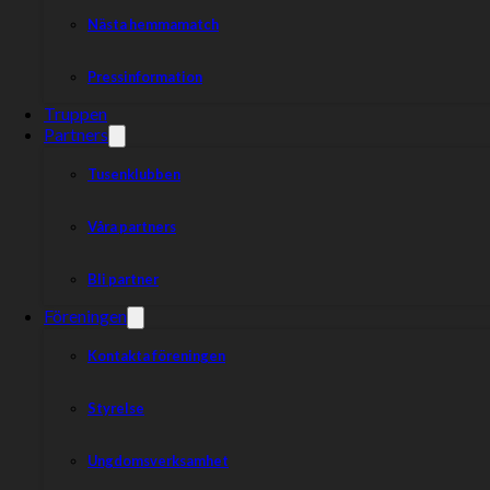
Dela nyheten:
Nästa hemmamatch
Pressinformation
Truppen
Partners
Tusenklubben
Våra partners
Bli partner
Föreningen
Kontakta föreningen
Styrelse
Ungdomsverksamhet