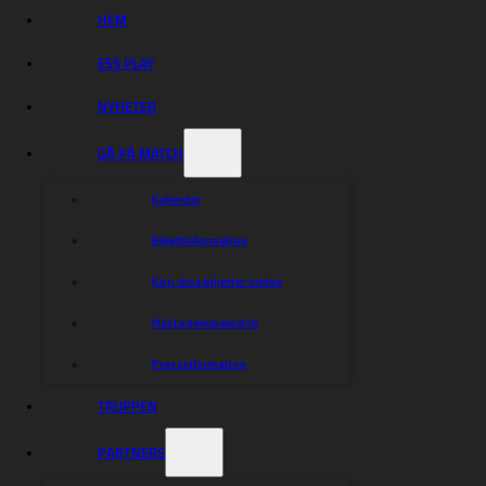
HEM
Dela nyheten:
ESS PLAY
NYHETER
GÅ PÅ MATCH
Kalender
Biljettinformation
Köp dina biljetter online
Nästa hemmamatch
Pressinformation
TRUPPEN
PARTNERS