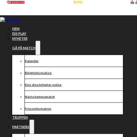
Hoppa till huvudinnehåll
Hoppa till sidfot
HEM
ESS PLAY
NYHETER
GÅ PÅ MATCH
Kalender
Biljettinformation
Köp dina biljetter online
Nästa hemmamatch
Nytt datum
Pressinformation
för
TRUPPEN
PARTNERS