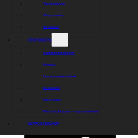
Tusenklubben
Våra partners
Bli partner
FÖRENINGEN
Kontakta föreningen
Styrelse
Ungdomsverksamhet
Bli medlem
Hejla Arena
Westbay Skippers – supporterklubb
SUPPORTERSHOP