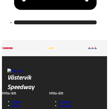
Västervik
Speedway
Hitta rätt
Hitta rätt
Kalender
Bli medlem
Biljetter
Gå på match