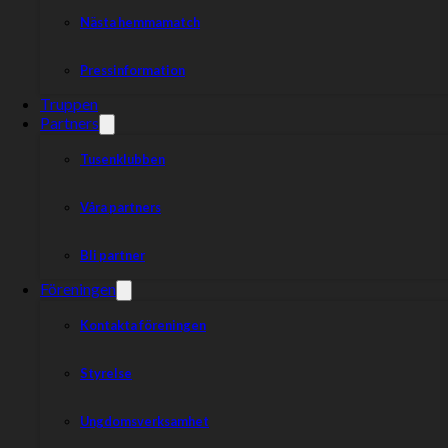
Nästa hemmamatch
Pressinformation
Truppen
Partners
Tusenklubben
Våra partners
Bli partner
Föreningen
Kontakta föreningen
Styrelse
Ungdomsverksamhet