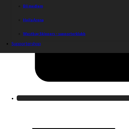
Bli medlem
Hejla Arena
Westbay Skippers – supporterklubb
Supportershop