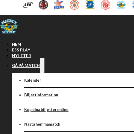
Hoppa till huvudinnehåll
Hoppa till sidfot
HEM
ESS PLAY
NYHETER
GÅ PÅ MATCH
Kalender
Biljettinformation
Köp dina biljetter online
Supporterkläde
Nästa hemmamatch