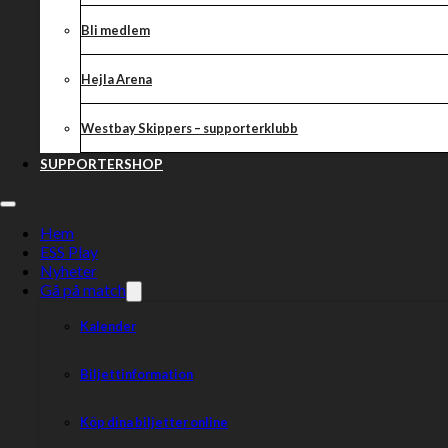
Där kan du prova kläder så det blir rätt storlek.
Bli medlem
Supportershopen är öppen måndag-fredag kl. 09:00 – 13:00.
Skulle inte tiden passa eller du har någon fråga så slå en signal ti
Hejla Arena
(samma öppettider som shopen).
Välkommen med din beställning!
Westbay Skippers – supporterklubb
SUPPORTERSHOP
Dela nyheten:
Hem
ESS Play
Nyheter
Gå på match
Kalender
Biljettinformation
Köp dina biljetter online