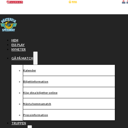
Hoppa till huvudinnehåll
Hoppa till sidfot
HEM
ESS PLAY
NYHETER
GÅ PÅ MATCH
Kalender
Biljettinformation
Köp dina biljetter online
Idag är det
Nästa hemmamatch
premiärmatcher
Pressinformation
TRUPPEN