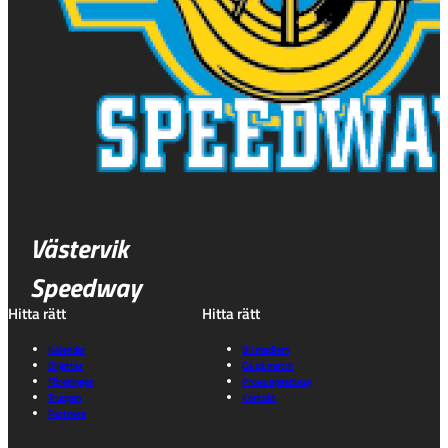
Västervik
Speedway
Hitta rätt
Hitta rätt
Kalender
Bli medlem
Biljetter
Gå på match
Föreningen
Prova speedway
Truppen
Kontakt
Partners