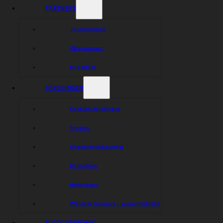
PARTNERS
Tusenklubben
Våra partners
Bli partner
FÖRENINGEN
Kontakta föreningen
Styrelse
Ungdomsverksamhet
Bli medlem
Hejla Arena
Westbay Skippers – supporterklubb
SUPPORTERSHOP