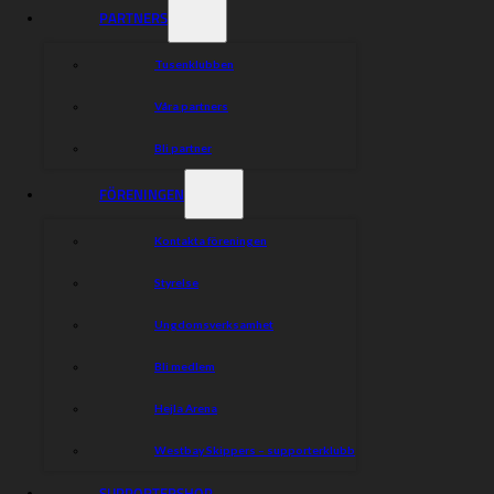
Tarasenko.
PARTNERS
Vadim får ingångssnittet 1,254
Tusenklubben
Övriga förare under kontrakt 2021:
Våra partners
Jason Doyle 1,865
Jack Holder 1,771
Bli partner
Bartosz Smektala 1,571
Viktor Kulakov 1,556
FÖRENINGEN
Jaimon Lidsey 1,250
Mads Hansen 1,250
Kontakta föreningen
Linus Sundström 1,192
Anton Karlsson 0,500
Styrelse
Noel Wahlqvist 0,500
{!C}
Ungdomsverksamhet
Bli medlem
Dela nyheten:
Hejla Arena
Westbay Skippers – supporterklubb
SUPPORTERSHOP