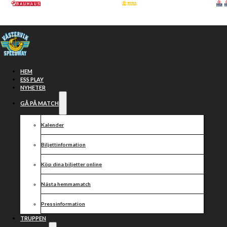
Hoppa till huvudinnehåll
Hoppa till sidfot
HEM
ESS PLAY
NYHETER
GÅ PÅ MATCH
Kalender
Biljettinformation
Köp dina biljetter online
PRESSRELEASE
Nästa hemmamatch
NÄSTA
Pressinformation
TRUPPEN