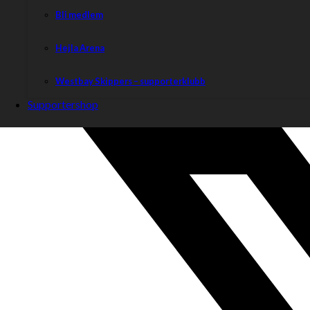
Bli medlem
Hejla Arena
Westbay Skippers – supporterklubb
Supportershop