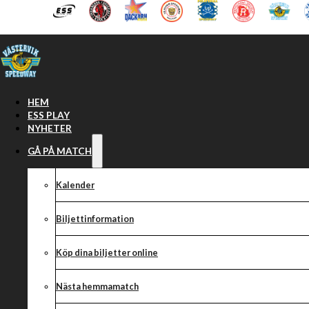
Hoppa till huvudinnehåll
Hoppa till sidfot
HEM
ESS PLAY
NYHETER
GÅ PÅ MATCH
Kalender
Biljettinformation
Köp dina biljetter online
Fredag 13 nove
Nästa hemmamatch