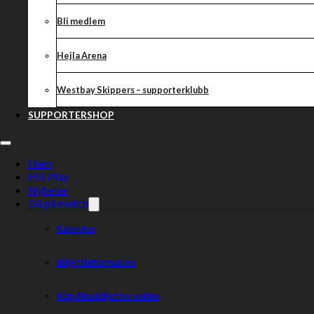
Bli medlem
Hejla Arena
Westbay Skippers – supporterklubb
SUPPORTERSHOP
Hem
ESS Play
Nyheter
Gå på match
Kalender
Biljettinformation
Köp dina biljetter online