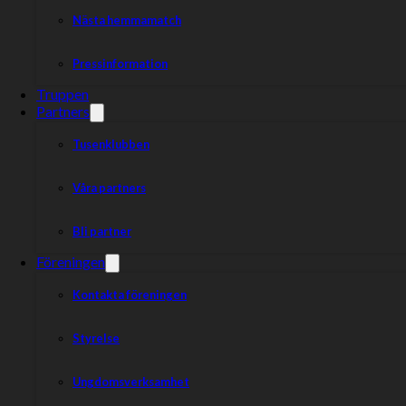
Nästa hemmamatch
Pressinformation
Truppen
Partners
Tusenklubben
Våra partners
Bli partner
Föreningen
Kontakta föreningen
Styrelse
Ungdomsverksamhet