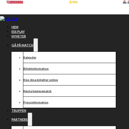
Hoppa till huvudinnehåll
Hoppa till sidfot
HEM
ESS PLAY
NYHETER
GÅ PÅ MATCH
Kalender
Biljettinformation
Köp dina biljetter online
Nästa hemmamatch
Programklappran
Pressinformation
med
TRUPPEN
PARTNERS