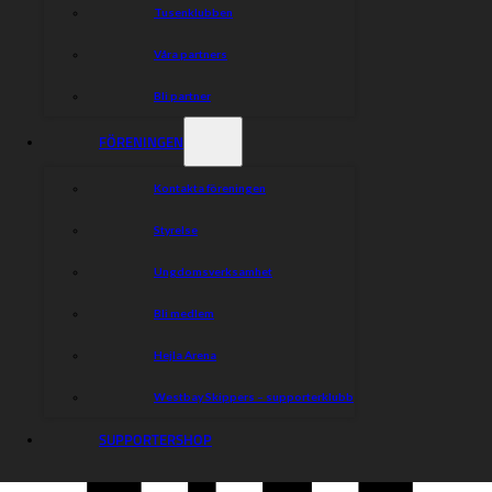
Tusenklubben
Våra partners
Bli partner
FÖRENINGEN
Kontakta föreningen
Styrelse
Ungdomsverksamhet
Bli medlem
Hejla Arena
Westbay Skippers – supporterklubb
SUPPORTERSHOP