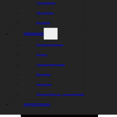
Tusenklubben
Våra partners
Bli partner
FÖRENINGEN
Kontakta föreningen
Styrelse
Ungdomsverksamhet
Bli medlem
Hejla Arena
Westbay Skippers – supporterklubb
SUPPORTERSHOP