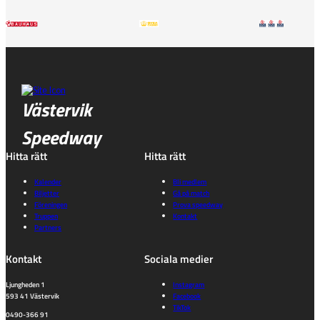
Västervik
Speedway
Hitta rätt
Hitta rätt
Kalender
Bli medlem
Biljetter
Gå på match
Föreningen
Prova speedway
Truppen
Kontakt
Partners
Kontakt
Sociala medier
Ljungheden 1
Instagram
593 41 Västervik
Facebook
TikTok
0490-366 91