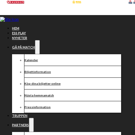
Hoppa till huvudinnehåll
Hoppa till sidfot
HEM
ESS PLAY
NYHETER
GÅ PÅ MATCH
Kalender
Biljettinformation
Köp dina biljetter online
Nästa hemmamatch
Klappran till
Pressinformation
första
TRUPPEN
PARTNERS