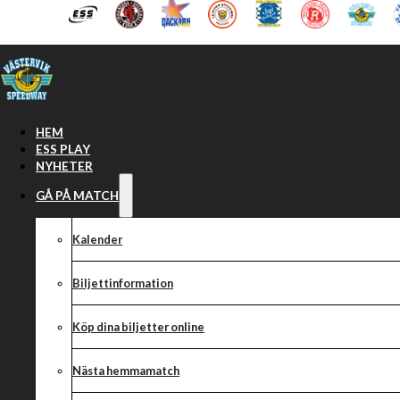
Hoppa till huvudinnehåll
Hoppa till sidfot
HEM
ESS PLAY
NYHETER
GÅ PÅ MATCH
Kalender
Biljettinformation
Köp dina biljetter online
Preliminära lag
Nästa hemmamatch