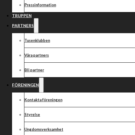
Västervik vs Ro
Pressinformation
TRUPPEN
första kvartsfi
PARTNERS
på Hejla Arena 
Tusenklubben
Våra partners
september kl. 1
Bli partner
FÖRENINGEN
På tisdag 22 september kommer Rospiggarna på besök för d
Kontakta föreningen
på Hejla Arena. Preliminära laguppställningar nedan.
Styrelse
VÄSTERVIK
Ungdomsverksamhet
Jason Doyle (K)