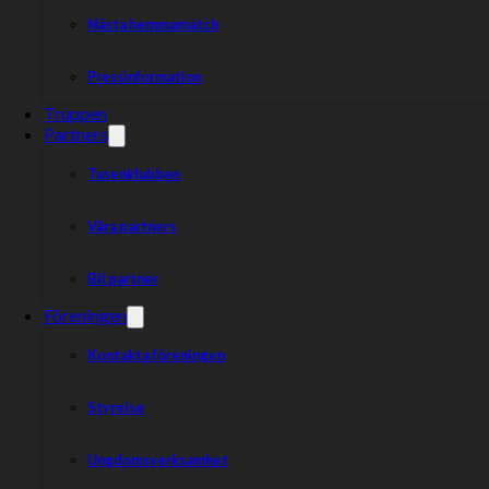
Nästa hemmamatch
Dela nyheten:
Pressinformation
Truppen
Partners
Tusenklubben
Våra partners
Bli partner
Föreningen
Kontakta föreningen
Styrelse
Ungdomsverksamhet