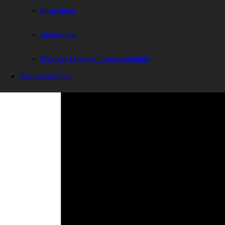
Bli medlem
Hejla Arena
Westbay Skippers – supporterklubb
Supportershop