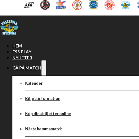
Hoppa till huvudinnehåll
Hoppa till sidfot
HEM
ESS PLAY
NYHETER
GÅ PÅ MATCH
Kalender
Biljettinformation
Köp dina biljetter online
Preliminära lag
Nästa hemmamatch