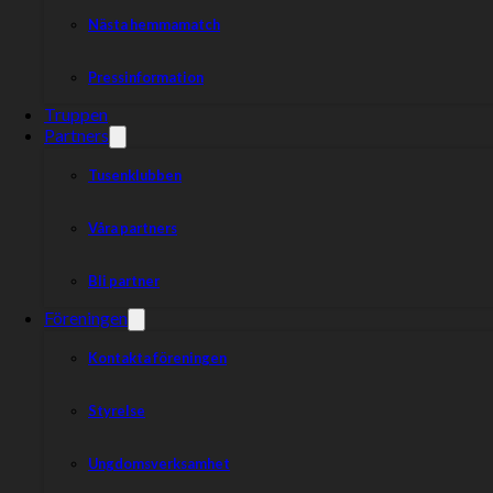
Nästa hemmamatch
Pressinformation
Truppen
Partners
Tusenklubben
Våra partners
Bli partner
Föreningen
Kontakta föreningen
Styrelse
Ungdomsverksamhet