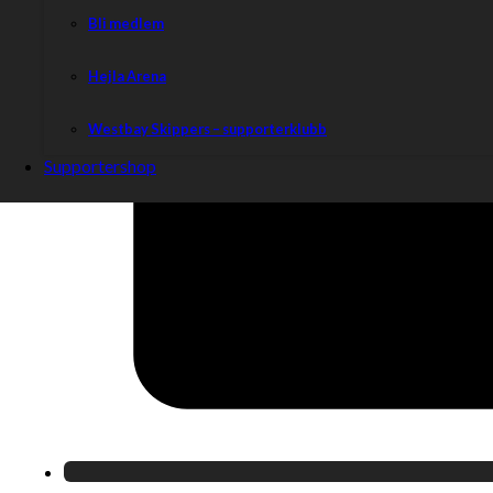
Bli medlem
Hejla Arena
Westbay Skippers – supporterklubb
Supportershop