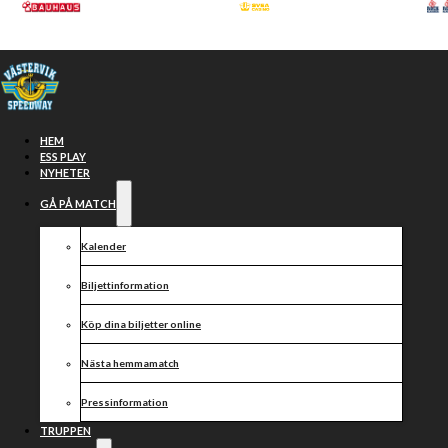
Hoppa till huvudinnehåll
Hoppa till sidfot
HEM
ESS PLAY
NYHETER
GÅ PÅ MATCH
Kalender
Biljettinformation
Köp dina biljetter online
VÄSTERVIK
Nästa hemmamatch
SPEEDWAY vs
Pressinformation
TRUPPEN