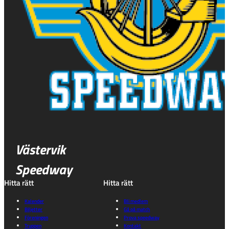
Västervik
Speedway
Hitta rätt
Hitta rätt
Kalender
Bli medlem
Biljetter
Gå på match
Föreningen
Prova speedway
Truppen
Kontakt