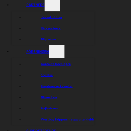
PARTNERS
Tusenklubben
Våra partners
Bli partner
FÖRENINGEN
Kontakta föreningen
Styrelse
Ungdomsverksamhet
Bli medlem
Hejla Arena
Westbay Skippers – supporterklubb
SUPPORTERSHOP