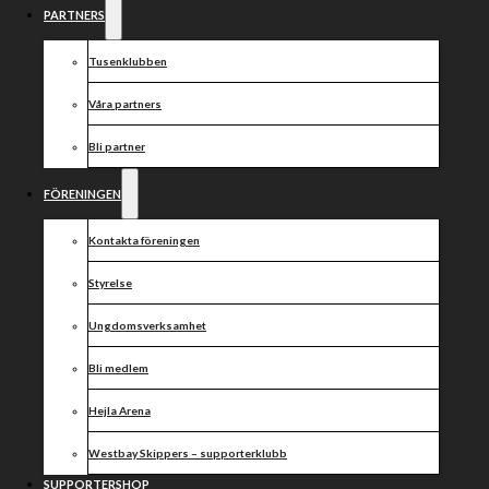
CORONA
PARTNERS
Tusenklubben
Nu är vi mycket nära publikbästa säsongen 2019,
Våra partners
1332!
Bli partner
Nu är vi mycket nära publikbästa säsongen 2019, 1332!
Den 31 juli har ni samarbetspartners, fans och
FÖRENINGEN
speedwayvänner köpt 1308 fiktiva biljetter.
Tack för ert stöd!
Kontakta föreningen
På tisdag 4 augusti är det dags för den första matchen
Styrelse
på stora banan på Hejla Arena nämligen Toyota Open.
Nu hjälps vi åt och spränger publikbästastrecket från
Ungdomsverksamhet
2019 innan tejpen går upp för första heatet i Toyota
Open på tisdag!
Bli medlem
Tillsammans är vi Västervik Speedway!
Hejla Arena
Westbay Skippers – supporterklubb
Dela nyheten:
SUPPORTERSHOP