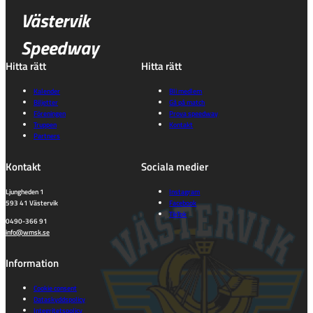
Västervik
Speedway
Hitta rätt
Hitta rätt
Kalender
Bli medlem
Biljetter
Gå på match
Föreningen
Prova speedway
Truppen
Kontakt
Partners
Kontakt
Sociala medier
Ljungheden 1
Instagram
593 41 Västervik
Facebook
TikTok
0490-366 91
info@wmsk.se
Information
Cookie consent
Dataskyddspolicy
Integritetspolicy