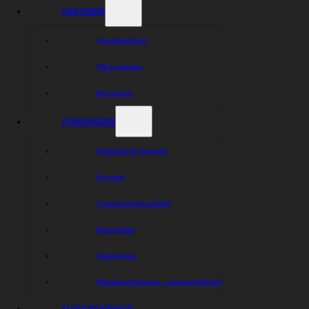
PARTNERS
Tusenklubben
Våra partners
Bli partner
FÖRENINGEN
Kontakta föreningen
Styrelse
Ungdomsverksamhet
Bli medlem
Hejla Arena
Westbay Skippers – supporterklubb
SUPPORTERSHOP