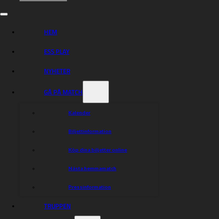
Lagledare: Roger Hultgren och Magnus Sandberg
Lagkapten Philip Olofsson på bilden.
Foto: Anna-Karin Nilsson
HEM
{!A}
ESS PLAY
NYHETER
Dela nyheten:
GÅ PÅ MATCH
Kalender
Biljettinformation
Köp dina biljetter online
Nästa hemmamatch
Pressinformation
TRUPPEN