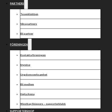
Div 1 200712
PARTNERS
i Gislaved,
Tusenklubben
OnepartnerGroup
Våra partners
Bli partner
Arena.
FÖRENINGEN
Kontakta föreningen
Västervik speedway har två förare med i
Styrelse
laguppställningen för samarbetslaget Nässjö.
Motståndare för dagen är Gislaved/Hagfors,
Ungdomsverksamhet
Smederna och Örnarna.
Nässjö
Bli medlem
Avon van Dyck
Hejla Arena
Philip Olofsson (K)
Theo Johansson
Westbay Skippers – supporterklubb
Noel Wahlqvist
SUPPORTERSHOP