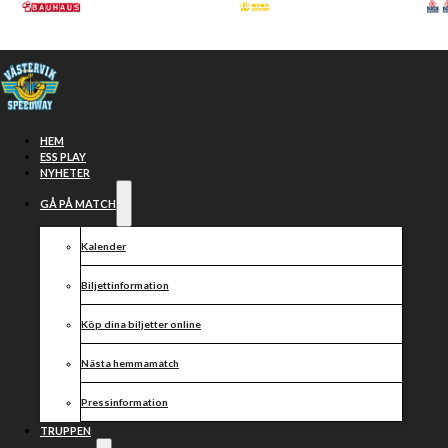
Hoppa till huvudinnehåll
Hoppa till sidfot
HEM
ESS PLAY
NYHETER
GÅ PÅ MATCH
Kalender
Biljettinformation
Köp dina biljetter online
Preliminär
Nästa hemmamatch
laguppställning
Pressinformation
TRUPPEN