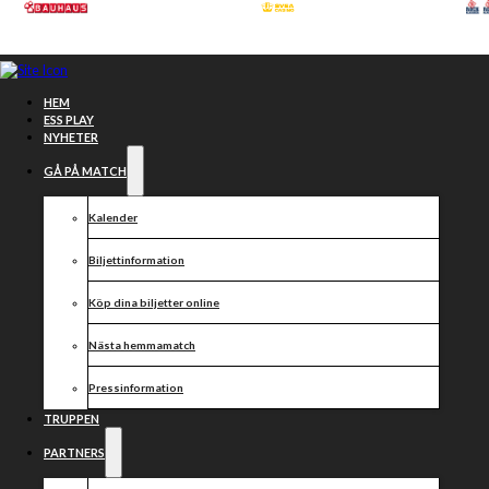
Hoppa till huvudinnehåll
Hoppa till sidfot
HEM
ESS PLAY
NYHETER
GÅ PÅ MATCH
Kalender
Biljettinformation
Köp dina biljetter online
Nästa hemmamatch
IDAG
Pressinformation
SPRÄCKTE VI
TRUPPEN
PARTNERS