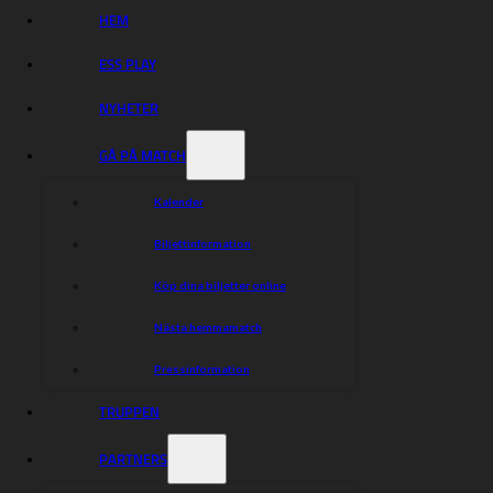
HEM
vid semifinalen mot Dackarna.
Nästa sträck vi ska spräcka på vägen dit är den lägsta
publiksiffran från 2019 som var 1332 st.
ESS PLAY
Nu kör vi!
NYHETER
Mer information kan du läsa
här
GÅ PÅ MATCH
{!A}
Kalender
Dela nyheten:
Biljettinformation
Köp dina biljetter online
Nästa hemmamatch
Pressinformation
TRUPPEN
PARTNERS