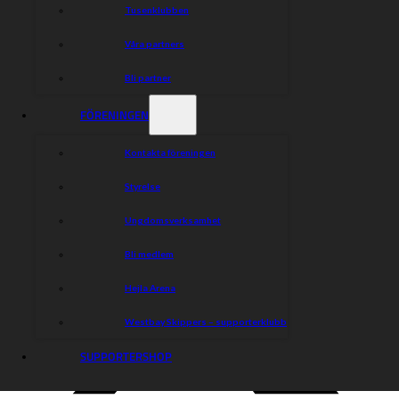
Tusenklubben
Våra partners
Bli partner
FÖRENINGEN
Kontakta föreningen
Styrelse
Ungdomsverksamhet
Bli medlem
Hejla Arena
Westbay Skippers – supporterklubb
SUPPORTERSHOP