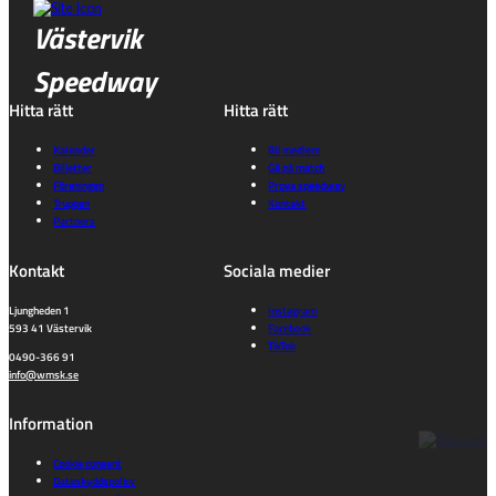
Västervik
Speedway
Hitta rätt
Hitta rätt
Kalender
Bli medlem
Biljetter
Gå på match
Föreningen
Prova speedway
Truppen
Kontakt
Partners
Kontakt
Sociala medier
Ljungheden 1
Instagram
593 41 Västervik
Facebook
TikTok
0490-366 91
info@wmsk.se
Information
Cookie consent
Dataskyddspolicy