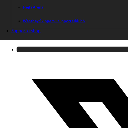
Hejla Arena
Westbay Skippers – supporterklubb
Supportershop