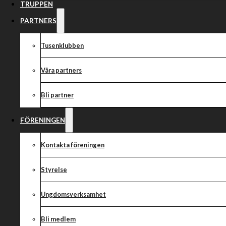
CORONA
TRUPPEN
PARTNERS
Tusenklubben
Idag 8 juni kl. 12:00 hade ni samarbetspartners, supportr
Våra partners
734 lotter.
Bli partner
Idag 8 juni kl. 12:00 hade ni samarbetspartners, supportrar oc
lotter.
FÖRENINGEN
Vi behöver fortsatt ert stöd i matchen mot Corona.
Nu fortsätter vi att fylla Hejla Arena utan att vara där!
Kontakta föreningen
Stort TACK för ert stöd!
Styrelse
Mer information finns
här
Ungdomsverksamhet
{!A}
Bli medlem