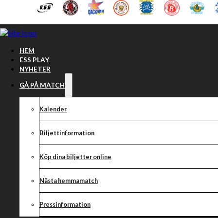
Hoppa till huvudinnehåll
Hoppa till sidfot
HEM
ESS PLAY
NYHETER
GÅ PÅ MATCH
Kalender
Biljettinformation
Köp dina biljetter online
Nästa hemmamatch
VÄSTERVIK SP
Pressinformation