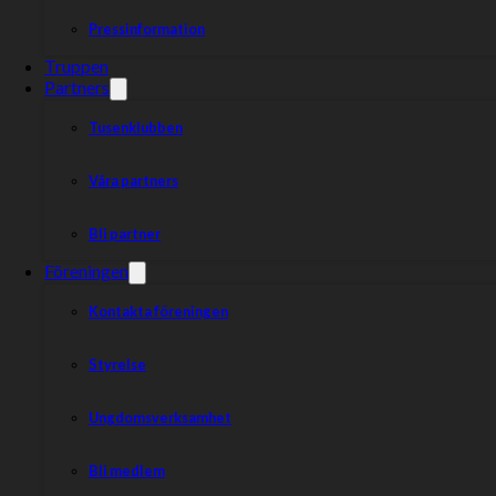
Pressinformation
Truppen
Partners
Tusenklubben
Våra partners
Bli partner
Föreningen
Kontakta föreningen
Styrelse
Ungdomsverksamhet
Bli medlem