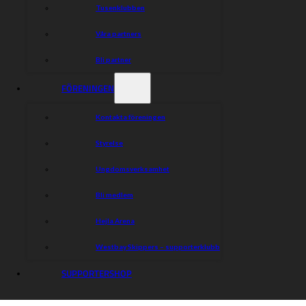
{!C}
Tusenklubben
Våra partners
Dela nyheten:
Bli partner
FÖRENINGEN
Kontakta föreningen
Styrelse
Ungdomsverksamhet
Bli medlem
Hejla Arena
Westbay Skippers – supporterklubb
SUPPORTERSHOP