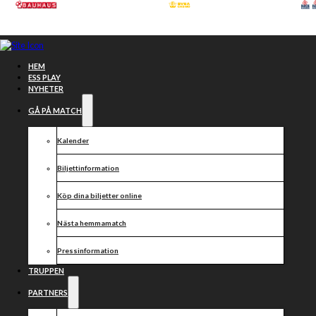
Hoppa till huvudinnehåll
Hoppa till sidfot
HEM
ESS PLAY
NYHETER
GÅ PÅ MATCH
Kalender
Biljettinformation
Köp dina biljetter online
Nästa hemmamatch
Truppen
Pressinformation
2020!
TRUPPEN
PARTNERS